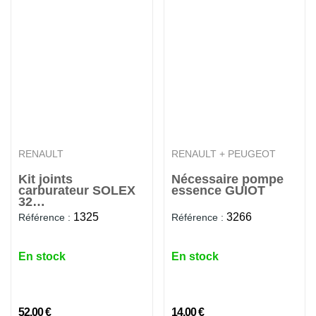
RENAULT
RENAULT + PEUGEOT
Kit joints
Nécessaire pompe
carburateur SOLEX
essence GUIOT
32
DISTA/DITA/PDIST
1325
3266
Référence :
Référence :
En stock
En stock
52,00 €
14,00 €