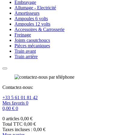
Embrayage
Allumage - Electricité
Amortisseurs
Ampoules 6 volts
Ampoules 12 volts
Accessoires & Carrosserie
Freinage
Joints caoutchoucs
Pièces mécaniques
Train avant
Train arrière
Contactez-nous:
+33 5 61 01 81 42
Mes favoris
0
0,00 €
0
0 articles
0,00 €
Total TTC
0,00 €
Taxes incluses :
0,00 €
Mon panier