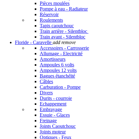
Pièces moulées
Pompe à eau - Radiateur
Réservoir
Roulements
Tapis caoutchouc
Train arrière - Silentbloc
Train avant - Silentbloc
Floride - Caravelle
add
remove
Accessoires - Carrosserie
Allumage - Electricité
Amortisseurs
Ampoules 6 volts
Ampoules 12 volts
Bagues étanchéïté
Câbles
Carburation - Pompe
Divers
Durits - courroie
Echappement
Embrayage
Essuie - Glaces
Freinage
Joints Caoutchouc
Joints moteur
Optiques - Feux