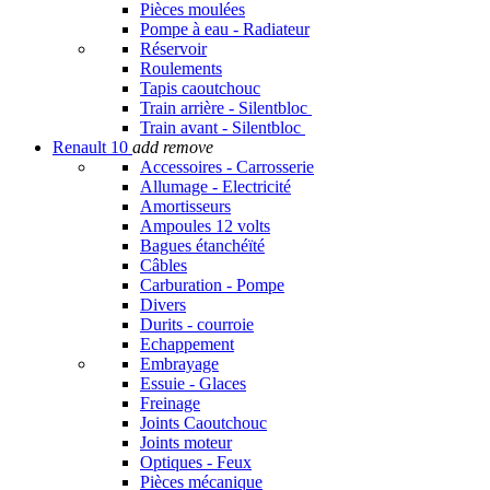
Pièces moulées
Pompe à eau - Radiateur
Réservoir
Roulements
Tapis caoutchouc
Train arrière - Silentbloc
Train avant - Silentbloc
Renault 10
add
remove
Accessoires - Carrosserie
Allumage - Electricité
Amortisseurs
Ampoules 12 volts
Bagues étanchéïté
Câbles
Carburation - Pompe
Divers
Durits - courroie
Echappement
Embrayage
Essuie - Glaces
Freinage
Joints Caoutchouc
Joints moteur
Optiques - Feux
Pièces mécanique