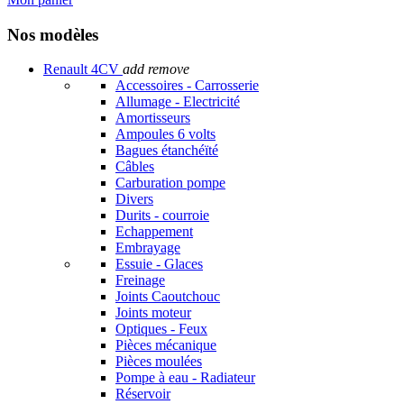
Nos modèles
Renault 4CV
add
remove
Accessoires - Carrosserie
Allumage - Electricité
Amortisseurs
Ampoules 6 volts
Bagues étanchéïté
Câbles
Carburation pompe
Divers
Durits - courroie
Echappement
Embrayage
Essuie - Glaces
Freinage
Joints Caoutchouc
Joints moteur
Optiques - Feux
Pièces mécanique
Pièces moulées
Pompe à eau - Radiateur
Réservoir