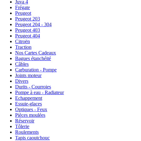
Juva 4
Frégate
Peugeot
Peugeot 203
Peugeot 204 - 304
Peugeot 403
Peugeot 404
Citroën
Traction
Nos Cartes Cadeaux
Bagues étanchéité
Câbles
Carburation - Pompe
Joints moteur
Divers
Durits - Courroies
Pompe à eau - Radiateur
Echappement
Essuie-glaces
Optiques - Feux
Pièces moulées
Réservoir
Tôlerie
Roulements
Tapis caoutchouc