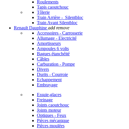
Roulements
Tapis caoutchouc
Tôlerie
Train Arrière - Silentbloc
Train Avant Silentbloc
Renault Dauphine
add
remove
Accessoires - Carrosserie
Allumage - Electricité
Amortisseurs
Ampoules 6 volts
Bagues étanchéité
Câbles
Carburation - Pompe
Divers
Durits - Courroie
Echappement
Embrayage
Essuie-glaces
Freinage
Joints caoutchouc
Joints moteur
Optiques - Feux
Pièces mécanique
Pièces moulées